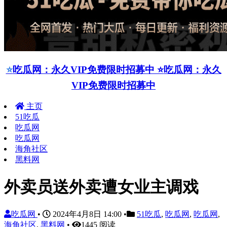
⭐
吃瓜网：永久VIP免费限时招募中 ⭐
吃瓜网：永久
VIP免费限时招募中
主页
51吃瓜
吃瓜网
吃瓜网
海角社区
黑料网
外卖员送外卖遭女业主调戏
吃瓜网
•
2024年4月8日 14:00
•
51吃瓜
,
吃瓜网
,
吃瓜网
,
海角社区
,
黑料网
•
1445 阅读