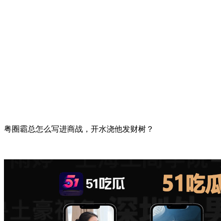
粤圈霸总怎么写进商战，开水浇他发财树？