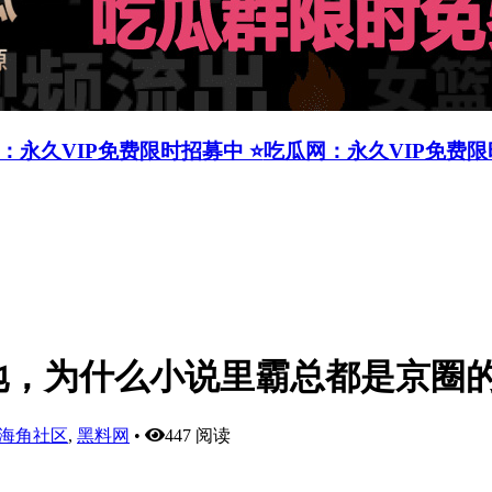
：永久VIP免费限时招募中 ⭐
吃瓜网：永久VIP免费
地，为什么小说里霸总都是京圈
海角社区
,
黑料网
•
447 阅读